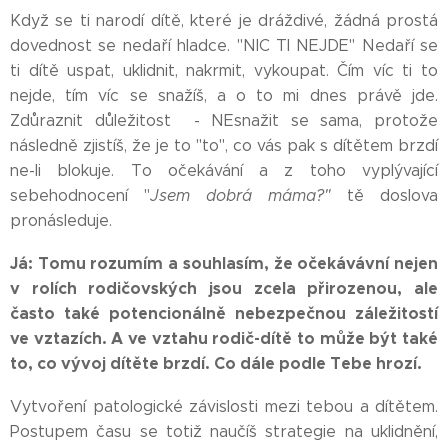
Když se ti narodí dítě, které je dráždivé, žádná prostá
dovednost se nedaří hladce. "NIC TI NEJDE" Nedaří se
ti dítě uspat, uklidnit, nakrmit, vykoupat. Čím víc ti to
nejde, tím víc se snažíš, a o to mi dnes právě jde.
Zdůraznit důležitost - NEsnažit se sama, protože
následně zjistíš, že je to "to", co vás pak s dítětem brzdí
ne-li blokuje. To očekávání a z toho vyplývající
sebehodnocení "
Jsem dobrá máma?"
tě doslova
pronásleduje.
Já: Tomu rozumím a souhlasím, že očekávávní nejen
v rolích rodičovských jsou zcela přirozenou, ale
často také potencionálně nebezpečnou záležitostí
ve vztazích. A ve vztahu rodič-dítě to může být také
to, co vývoj dítěte brzdí. Co dále podle Tebe hrozí.
Vytvoření patologické závislosti mezi tebou a dítětem.
Postupem času se totiž naučíš strategie na uklidnění,