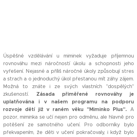
Úspěšné vzdělávání u miminek vyžaduje příjemnou
rovnováhu mezi náročností úkolu a schopnosti jeho
vyřešení. Nejasné a příliš náročné úkoly způsobují stres
a strach a o jednoduchý úkol přestanou mít záhy zájem.
Možná to znáte i ze svých vlastních "dospělých"
Zásada přiměřené rovnováhy je
zkušeností.
uplatňována i v našem programu na podporu
rozvoje dětí již v raném věku "Miminko Plus".
A
pozor, miminka se učí nejen pro odměnu, ale hlavně pro
potěšení ze samotného učení. Pro odborníky bylo
překvapením, že děti v učení pokračovaly, i když bylo