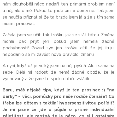
nám dlouhoběji něco nedaří, ten primární problém není
u něj, ale u mě. Pokud to jinde umí a doma ne. Tak jsem
se naučila přiznat si, že ta brzda jsem já a že s tím sama
musím pracovat.
Začala jsem se učit, tak trošku, jak se stát tátou. Změna
mohla pak přijít jen pokud jsem neměla žádné
pochybnosti! Pokud syn jen trošku cítil, že jej lituju,
nepodařilo se mi zavést nové pravidlo, změnu.
A nyní, když už je velký, jsem na něj pyšná. Ale i sama na
sebe. Dělá mi radost, že nemá žádné obtíže, že je
vychovaný a že jsme to spolu dobře zvládli.
Baru, máš nějaké tipy, když je ten prosinec ;) "na
dárky" - věci, pomůcky pro naše rodiče čtenáře? Co
třeba lze dětem s taktilní hypersenzitivitou pořídit?
Je mi jasné že jde o půjde o přísně individuální
záležitost, ale možná že je něco, co si i ostatním