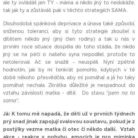
ale ty ovládáš jen TY - máma a nikdo jiný to nedokáže,
tak jak ty a zůstáváš pak v těchto strategiích SAMA.
Dlouhodobá spánková deprivace a únava také způsobí,
sníženou toleranci, aby si tyto strategie zkoušel s
dítětem někdo jiný (jiný člen rodiny) a tak u nás v
prvním roce situace dospěla do toho stádia, že nikdo
jiný se na péči o našeho syna nepodílel, protože to
netoleroval. Ač se snažili - neuspěli. Nyní zpětně
hodnotím, jak by mi tenkrát pomohlo, kdybych v té
době někoho přesvědčila, aby mi pomáhal a já ho taky
pomáhat nechala. Zkrátka důležité je nespadnout do
vztahu závislosti matka - dítě. Do stavu "j
sem na to
sama".
Já: K tomu mě napadá, že děti už v prvních týdnech
prý snad jinak zapojují svalovou soustavu, pokud je z
postýlky vezme matka či otec či někdo další. Vztah
akce - reakce v pohybu, emocích je pro miminka