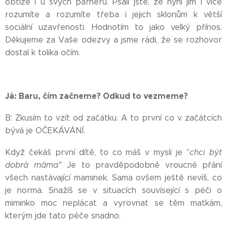
obtíže i u svých parnerů. Psali jste, že nyní jim i více
rozumíte a rozumíte třeba i jejich sklonům k větší
sociální uzavřenosti. Hodnotím to jako velký přínos.
Děkujeme za Vaše odezvy a jsme rádi, že se rozhovor
dostal k tolika očím.
Já: Baru, čím začneme? Odkud to vezmeme?
B: Zkusím to vzít od začátku. A to první co v začátcích
bývá je OČEKÁVÁNÍ.
Když čekáš první dítě, to co máš v mysli je "
chci být
dobrá máma"
Je to pravděpodobně vroucné přání
všech nastávající maminek. Sama ovšem ještě nevíš, co
je norma. Snažíš se v situacích souvísející s péči o
miminko moc neplácat a vyrovnat se těm matkám,
kterým jde tato péče snadno.