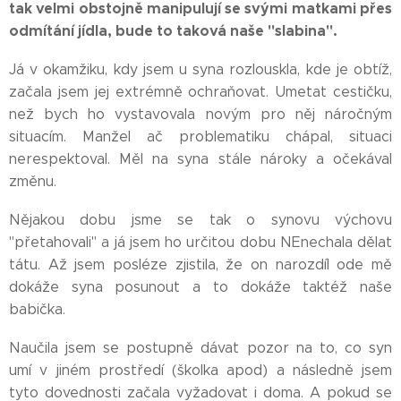
tak velmi obstojně manipulují se svými matkami přes
odmítání jídla, bude to taková naše "slabina".
Já v okamžiku, kdy jsem u syna rozlouskla, kde je obtíž,
začala jsem jej extrémně ochraňovat. Umetat cestičku,
než bych ho vystavovala novým pro něj náročným
situacím. Manžel ač
problematiku chápal, situaci
nerespektoval. Měl na syna stále nároky a očekával
změnu.
Nějakou dobu jsme se tak o synovu výchovu
"přetahovali" a já jsem ho určitou dobu NEnechala dělat
tátu. Až jsem posléze zjistila, že on narozdíl ode mě
dokáže syna posunout a to dokáže taktéž naše
babička.
Naučila jsem se postupně dávat pozor na to, co syn
umí v jiném prostředí (školka apod) a následně jsem
tyto dovednosti začala vyžadovat i doma. A pokud se