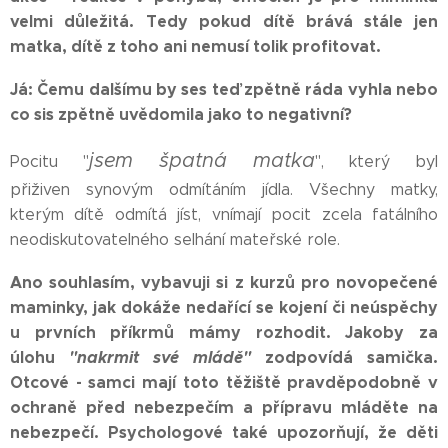
velmi důležitá.
Tedy pokud dítě brává stále jen
matka, dítě z toho ani nemusí tolik profitovat.
Já: Čemu dalšímu by ses teď zpětně ráda vyhla nebo
co sis zpětně uvědomila jako to negativní?
jsem špatná matka
Pocitu "
", který byl
přiživen synovým odmítáním jídla. Všechny matky,
kterým dítě odmítá jíst, vnímají pocit zcela fatálního
neodiskutovatelného selhání mateřské role.
Ano souhlasím, vybavuji si z kurzů pro novopečené
maminky, jak dokáže nedařící se kojení či neúspěchy
u prvních příkrmů mámy rozhodit. Jakoby za
úlohu
"nakrmit své mládě"
zodpovídá samička.
Otcové - samci mají toto těžiště pravděpodobně v
ochraně před nebezpečím a přípravu mláděte na
nebezpečí. Psychologové také upozorňují, že děti