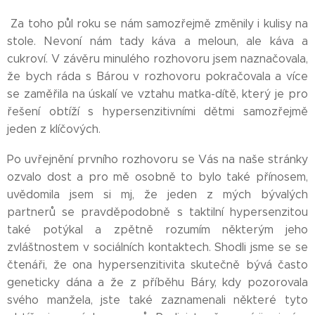
Za toho půl roku se nám samozřejmě změnily i kulisy na
stole. Nevoní nám tady káva a meloun, ale káva a
cukroví. V závěru minulého rozhovoru jsem naznačovala,
že bych ráda s Bárou v rozhovoru pokračovala a více
se zaměřila na úskalí ve vztahu matka-dítě, který je pro
řešení obtíží s hypersenzitivními dětmi samozřejmě
jeden z klíčových.
Po uvřejnění prvního rozhovoru se Vás na naše stránky
ozvalo dost a pro mě osobně to bylo také přínosem,
uvědomila jsem si mj, že jeden z mých bývalých
partnerů se pravděpodobně s taktilní hypersenzitou
také potýkal a zpětně rozumím některým jeho
zvláštnostem v sociálních kontaktech. Shodli jsme se se
čtenáři, že ona hypersenzitivita skutečně bývá často
geneticky dána a že z příběhu Báry, kdy pozorovala
svého manžela, jste také zaznamenali některé tyto